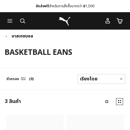
จัดส่งฟรี
สำหรับการสั่งซื้อมากกว่า ฿1,500
Skip
Skip
Puma โฮม
to
to
จำนวนร
Main
Footer
content
Content
บาสเกตบอล
BASKETBALL EANS
ตัวกรอง
(0)
3
สินค้า