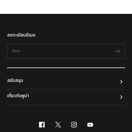
ลงทะเบียนอีเมล
อีเมล
ติดต
สนับสนุน
เกี่ยวกับพูม่า
facebook
x-twitter
instagram
youtube