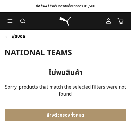
จัดส่งฟรี
สำหรับการสั่งซื้อมากกว่า ฿1,500
Skip
Skip
Puma โฮม
to
to
จำนวนร
Main
Footer
content
Content
ฟุตบอล
NATIONAL TEAMS
ไม่พบสินค้า
Sorry, products that match the selected filters were not
found.
ล้างตัวกรองทั้งหมด