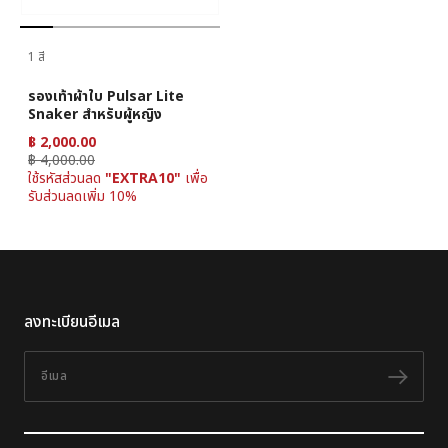
1 สี
รองเท้าผ้าใบ Pulsar Lite
Snaker สำหรับผู้หญิง
฿ 2,000.00
฿ 4,000.00
ใช้รหัสส่วนลด
"EXTRA10"
เพื่อ
รับส่วนลดเพิ่ม 10%
ลงทะเบียนอีเมล
อีเมล
ติดต