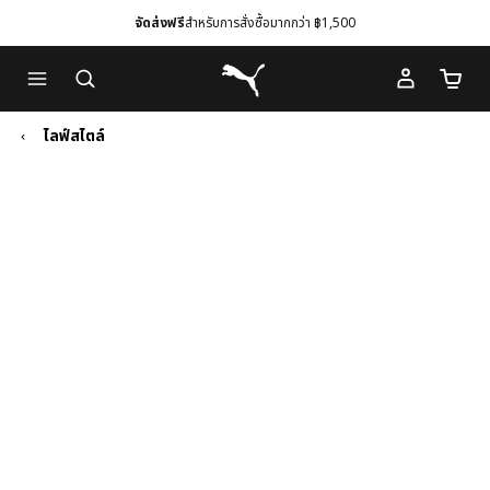
จัดส่งฟรี
สำหรับการสั่งซื้อมากกว่า ฿1,500
Skip
Skip
Puma โฮม
to
to
จำนวนร
Main
Footer
content
Content
ไลฟ์สไตล์