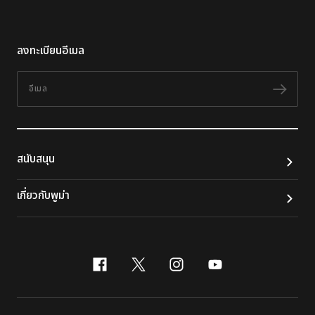
ลงทะเบียนอีเมล
อีเมล
ติดต
สนับสนุน
เกี่ยวกับพูม่า
facebook
x-twitter
instagram
youtube