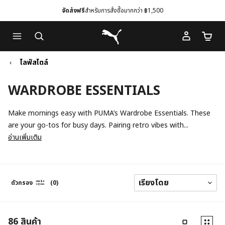
จัดส่งฟรี
สำหรับการสั่งซื้อมากกว่า ฿1,500
Skip
Skip
Puma โฮม
to
to
จำนวนร
Main
Footer
content
Content
ไลฟ์สไตล์
WARDROBE ESSENTIALS
Make mornings easy with PUMA’s Wardrobe Essentials. These
are your go-tos for busy days. Pairing retro vibes with...
อ่านเพิ่มเติม
ตัวกรอง
(0)
86
สินค้า