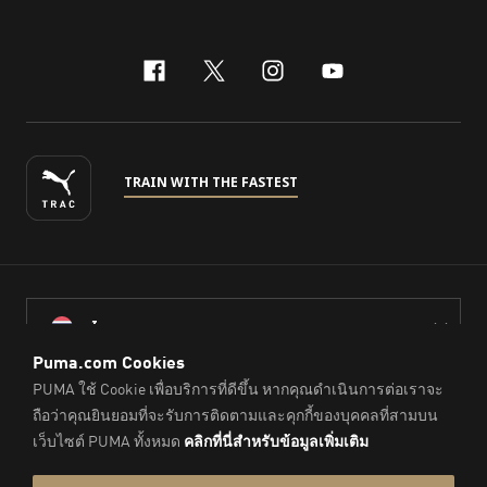
facebook
x-twitter
instagram
youtube
TRAIN WITH THE FASTEST
ไทย
© PUMA Sports (Thailand) Co., Ltd.,
2026
. All Rights Reserved.
Company Reg. No. 0105564148338
Imprint & Legal Data