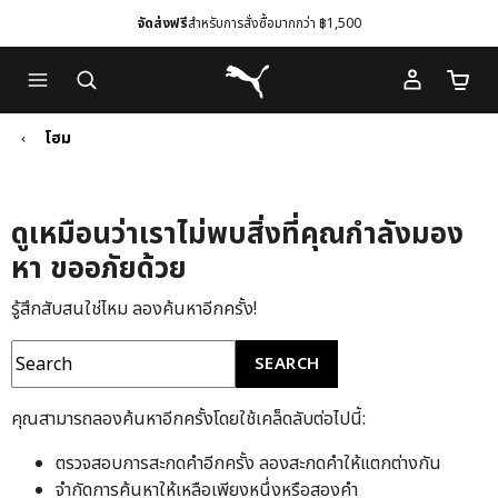
จัดส่งฟรี
สำหรับการสั่งซื้อมากกว่า ฿1,500
Skip
Skip
Puma โฮม
to
to
จำนวนร
Main
Footer
content
Content
โฮม
ดูเหมือนว่าเราไม่พบสิ่งที่คุณกำลังมอง
หา ขออภัยด้วย
รู้สึกสับสนใช่ไหม ลองค้นหาอีกครั้ง!
SEARCH
คุณสามารถลองค้นหาอีกครั้งโดยใช้เคล็ดลับต่อไปนี้:
ตรวจสอบการสะกดคำอีกครั้ง ลองสะกดคำให้แตกต่างกัน
จำกัดการค้นหาให้เหลือเพียงหนึ่งหรือสองคำ