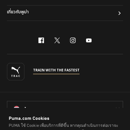
เกี่ยวกับพูม่า
facebook
x-twitter
instagram
youtube
TRAIN WITH THE FASTEST
ไทย
© PUMA Sports (Thailand) Co., Ltd.,
2026
. All Rights Reserved.