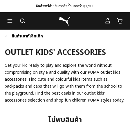
จัดส่งฟรี
สำหรับการสั่งซื้อมากกว่า ฿1,500
Skip
Skip
Puma โฮม
to
to
จำนวนร
Main
Footer
content
Content
สินค้าเอาท์เล็ทเด็ก
OUTLET KIDS' ACCESSORIES
Get your kid ready to play and explore the world without
compromising on style and quality with our PUMA outlet kids'
accessories. Find cute and colourful kids items such as
backpacks and caps that will go with them from the school to
the playground. Find the best deals in our outlet kids'
accessories selection and shop fun children PUMA styles today.
ไม่พบสินค้า