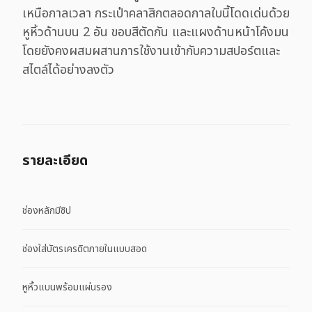
เหนือกาลเวลา กระเป๋าคลาสิกตลอดกาลใบนี้โดดเด่นด้วย
หูหิ้วด้านบน 2 อัน ขอบสีตัดกัน และแผงด้านหน้าโค้งมน
โดยยังคงผสมผสานการใช้งานเข้ากับความสปอร์ตและ
สไตล์ได้อย่างลงตัว
รายละเอียด
ช่องหลักมีซิป
ช่องใส่บัตรเครดิตภายในแบบสอด
หูหิ้วแบนพร้อมแผ่นรอง