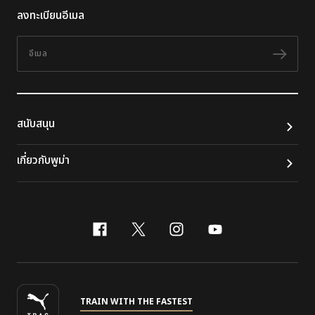
ลงทะเบียนอีเมล
อีเมล
ติดต
สนับสนุน
เกี่ยวกับพูม่า
facebook
x-twitter
instagram
youtube
TRAIN WITH THE FASTEST