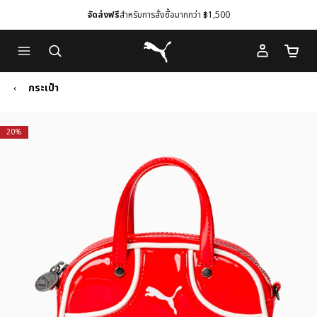
จัดส่งฟรี
สำหรับการสั่งซื้อมากกว่า ฿1,500
Skip
Skip
Puma โฮม
to
to
จำนวนร
Main
Footer
content
Content
กระเป๋า
20%