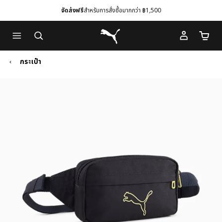
จัดส่งฟรี
สำหรับการสั่งซื้อมากกว่า ฿1,500
Skip
Skip
Puma โฮม
to
to
จำนวนร
Main
Footer
content
Content
กระเป๋า