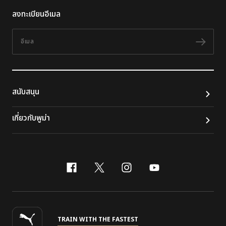
ลงทะเบียนอีเมล
อีเมล
ติดต
สนับสนุน
เกี่ยวกับพูม่า
facebook
x-twitter
instagram
youtube
TRAIN WITH THE FASTEST