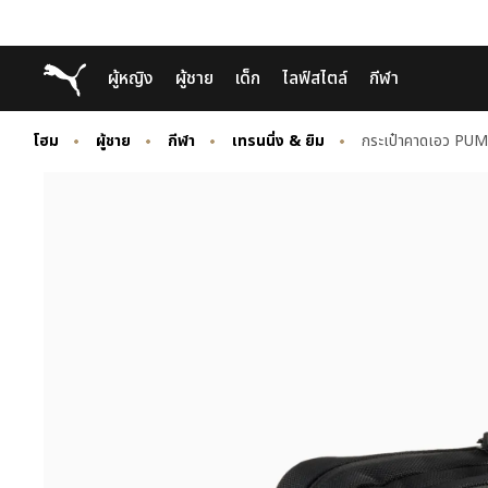
Skip
Skip
Puma โฮม
ผู้หญิง
ผู้ชาย
เด็ก
ไลฟ์สไตล์
กีฬา
to
to
Main
Footer
content
Content
โฮม
ผู้ชาย
กีฬา
เทรนนิ่ง & ยิม
กระเป๋าคาดเอว PU