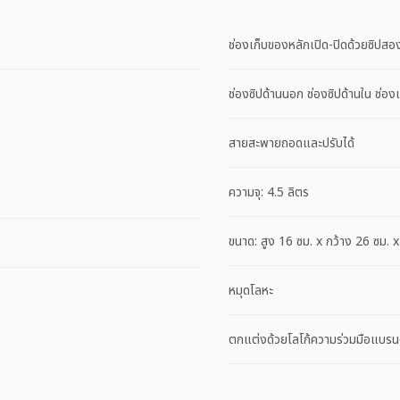
ช่องเก็บของหลักเปิด-ปิดด้วยซิปส
ช่องซิปด้านนอก ช่องซิปด้านใน ช่
สายสะพายถอดและปรับได้
ความจุ: 4.5 ลิตร
ขนาด: สูง 16 ซม. x กว้าง 26 ซม. x
หมุดโลหะ
ตกแต่งด้วยโลโก้ความร่วมมือแบรน