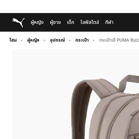
Skip
Skip
Puma โฮม
ผู้หญิง
ผู้ชาย
เด็ก
ไลฟ์สไตล์
กีฬา
to
to
Main
Footer
content
Content
โฮม
ผู้หญิง
อุปกรณ์
กระเป๋า
กระเป๋าเป้ PUMA Buz