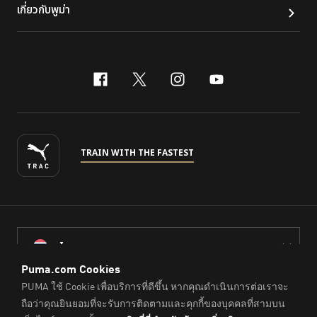
เกี่ยวกับพูม่า
facebook
x-twitter
instagram
youtube
TRAIN WITH THE FASTEST
ไทย
© PUMA Sports (Thailand) Co., Ltd.,
2026
. All Rights Reserved.
Company Reg. No. 0105564148338