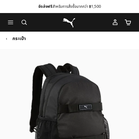
จัดส่งฟรี
สำหรับการสั่งซื้อมากกว่า ฿1,500
Skip
Skip
Puma โฮม
to
to
จำนวนร
Main
Footer
content
Content
กระเป๋า