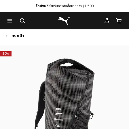
จัดส่งฟรี
สำหรับการสั่งซื้อมากกว่า ฿1,500
Skip
Skip
Puma โฮม
to
to
จำนวนร
Main
Footer
content
Content
กระเป๋า
50%