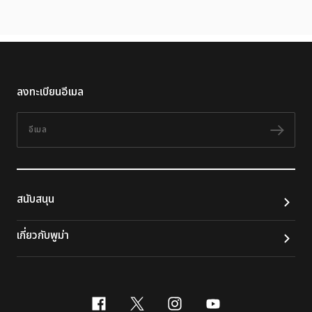
ลงทะเบียนอีเมล
อีเมล
ติดต
สนับสนุน
เกี่ยวกับพูม่า
facebook
x-twitter
instagram
youtube