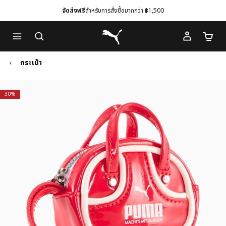
จัดส่งฟรี
สำหรับการสั่งซื้อมากกว่า ฿1,500
Skip
Skip
Puma โฮม
to
to
จำนวนร
Main
Footer
content
Content
กระเป๋า
30%