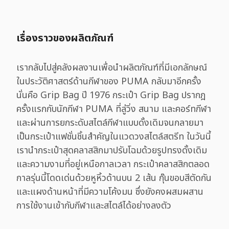
เรื่องราวของผลิตภัณฑ์
เรากลับไปสู่คลังผลงานเพื่อนำผลิตภัณฑ์ที่มีเอกลักษณ์
ในประวัติศาสตร์ด้านกีฬาของ PUMA กลับมาอีกครั้ง
นั่นคือ Grip Bag ปี 1976 กระเป๋า Grip Bag ปรากฎ
ครั้งแรกกับนักกีฬา PUMA ที่ลู่วิ่ง สนาม และคอร์ทกีฬา
และผ่านการยกระดับสไตล์กีฬาแบบดั้งเดิมจนกลายมา
เป็นกระเป๋าแฟชั่นชิ้นสำคัญในแวดวงสไตล์สตรีท ในวันนี้
เรานำกระเป๋าสุดคลาสสิกมาปรับโฉมด้วยรูปทรงดั้งเดิม
และความงามที่อยู่เหนือกาลเวลา กระเป๋าคลาสสิกตลอด
กาลรุ่นนี้โดดเด่นด้วยหูหิ้วด้านบน 2 เส้น กุ๊นขอบสีตัดกัน
และแผงด้านหน้าที่มีความโค้งมน ซึ่งยังคงผสมผสาน
การใช้งานเข้ากับกีฬาและสไตล์ได้อย่างลงตัว