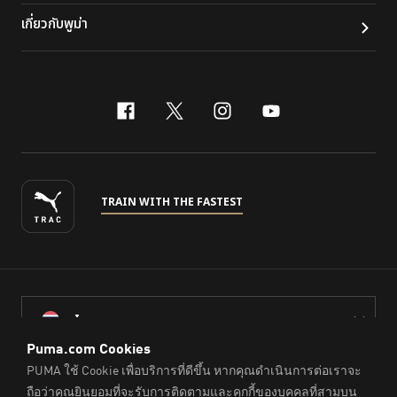
เกี่ยวกับพูม่า
facebook
x-twitter
instagram
youtube
TRAIN WITH THE FASTEST
ไทย
© PUMA Sports (Thailand) Co., Ltd.,
2026
. All Rights Reserved.