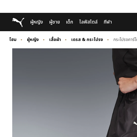
Skip
Skip
Puma โฮม
ผู้หญิง
ผู้ชาย
เด็ก
ไลฟ์สไตล์
กีฬา
to
to
Main
Footer
content
Content
โฮม
ผู้หญิง
เสื้อผ้า
เดรส & กระโปรง
กระโปรงคาร์โ