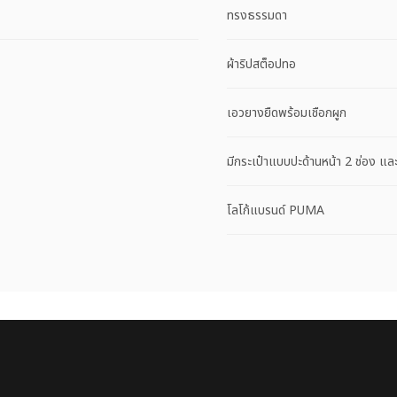
ทรงธรรมดา
ผ้าริปสต็อปทอ
เอวยางยืดพร้อมเชือกผูก
มีกระเป๋าแบบปะด้านหน้า 2 ช่อง แล
โลโก้แบรนด์ PUMA