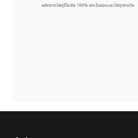
ผลิตจากวัสดุรีไซเคิล 100% ยกเว้นขอบและวัสดุตกแต่ง
Puma โฮม