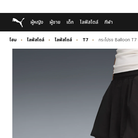
Skip
Skip
Puma โฮม
ผู้หญิง
ผู้ชาย
เด็ก
ไลฟ์สไตล์
กีฬา
to
to
Main
Footer
content
Content
โฮม
ไลฟ์สไตล์
ไลฟ์สไตล์
T7
กระโปรง Balloon T7 ส