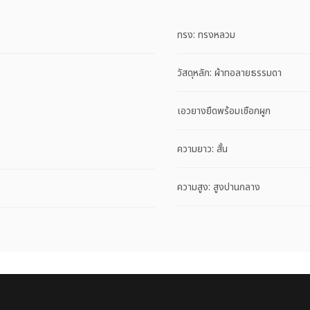
ทรง: ทรงหลวม
วัสดุหลัก: ผ้าทอลายธรรมดา
เอวยางยืดพร้อมเชือกผูก
ความยาว: สั้น
ความสูง: สูงปานกลาง