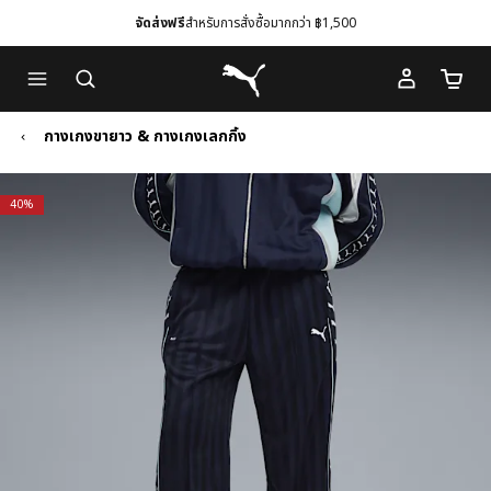
จัดส่งฟรี
สำหรับการสั่งซื้อมากกว่า ฿1,500
Skip
Skip
Puma โฮม
to
to
จำนวนร
Main
Footer
content
Content
กางเกงขายาว & กางเกงเลกกิ้ง
40%