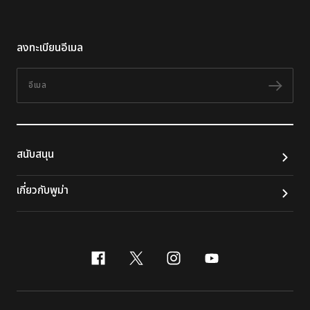
ลงทะเบียนอีเมล
อีเมล
ติดต
สนับสนุน
เกี่ยวกับพูม่า
facebook
x-twitter
instagram
youtube