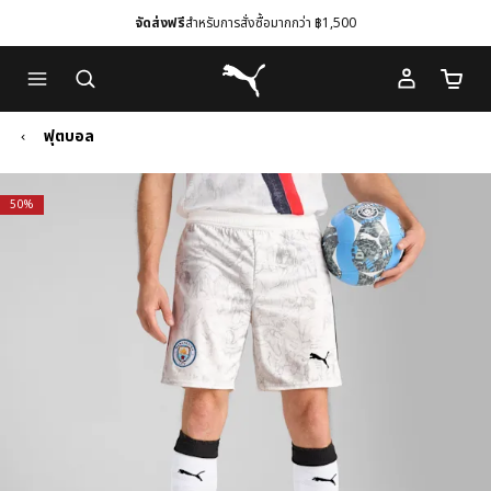
จัดส่งฟรี
สำหรับการสั่งซื้อมากกว่า ฿1,500
Skip
Skip
Puma โฮม
to
to
จำนวนร
Main
Footer
content
Content
ฟุตบอล
50%