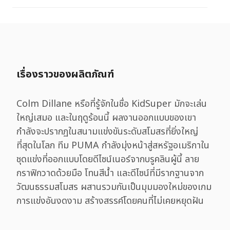
เรื่องราวของผลิตภัณฑ์
Colm Dillane หรือที่รู้จักในชื่อ KidSuper มักจะเล่น
ใหญ่เสมอ และในฤดูร้อนนี้ ผลงานออกแบบของเขา
กำลังจะปรากฏในสนามแข่งขันระดับสโมสรที่ยิ่งใหญ่
ที่สุดในโลก ทีม PUMA กำลังมุ่งหน้าสู่สหรัฐอเมริกาใน
ชุดแข่งที่ออกแบบโดยดีไซน์เนอร์จากบรูคลินผู้นี้ ลาย
กราฟิกวาดด้วยมือ โทนสีน้ำ และดีไซน์ที่มีรากฐานจาก
วัฒนธรรมสโมสร ผสานรวมกันเป็นมุมมองใหม่ของเกม
การแข่งอันงดงาม สร้างสรรค์โดยคนที่ไม่เคยหยุดฝัน