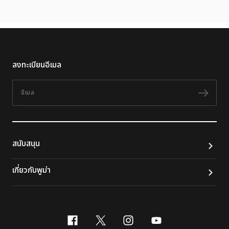
ลงทะเบียนอีเมล
อีเมล
ติดต
สนับสนุน
เกี่ยวกับพูม่า
facebook
x-twitter
instagram
youtube