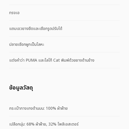
ทรงเอ
แถบเอวยางยืดและเชือกรูดปรับได้
ปลายเชือกผูกเป็นโลหะ
แต่งคำว่า PUMA และโลโก้ Cat พิมพ์ด้วยยางด้านข้าง
ข้อมูลวัสดุ
กระเป๋ากางเกงด้านบน: 100% ผ้าฝ้าย
เปลือกนุ่ม: 68% ผ้าฝ้าย, 32% โพลีเอสเตอร์