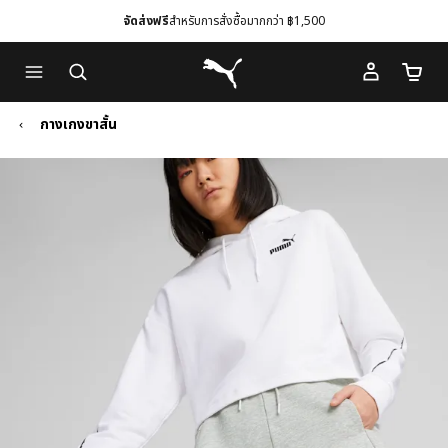
จัดส่งฟรี
สำหรับการสั่งซื้อมากกว่า ฿1,500
Skip
Skip
Puma โฮม
to
to
จำนวนร
Main
Footer
content
Content
กางเกงขาสั้น