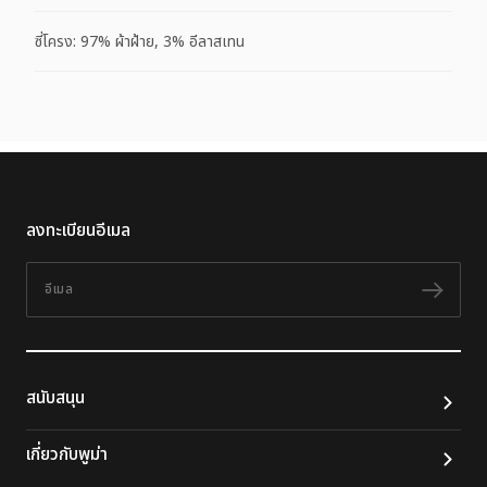
ซี่โครง: 97% ผ้าฝ้าย, 3% อีลาสเทน
ลงทะเบียนอีเมล
อีเมล
ติดต
สนับสนุน
เกี่ยวกับพูม่า