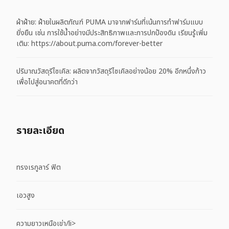
ผ้าฝ้าย: ฝ้ายในผลิตภัณฑ์ PUMA มาจากฟาร์มที่เน้นการทำฟาร์มแบบ
ยั่งยืน เช่น การใช้น้ำอย่างมีประสิทธิภาพและการปกป้องดิน เรียนรู้เพิ่ม
เติม: https://about.puma.com/forever-better
ปริมาณวัสดุรีไซเคิล: ผลิตจากวัสดุรีไซเคิลอย่างน้อย 20% อีกหนึ่งก้าว
เพื่อไปสู่อนาคตที่ดีกว่า
รายละเอียด
ทรงเรกูลาร์ ฟิต
เอวสูง
ความยาวเหนือเข่า/li>