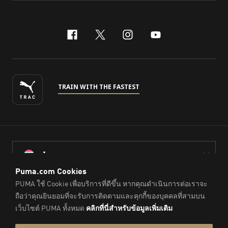
facebook
x-twitter
instagram
youtube
TRAIN WITH THE FASTEST
ไทย
© PUMA Sports (Thailand) Co., Ltd.,
2026
. All Rights Reserved.
Company Reg. No. 0105564148338
Imprint & Legal Data