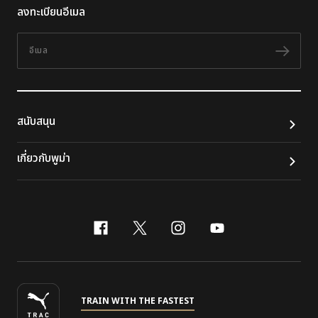
ลงทะเบียนอีเมล
อีเมล
ติดต
สนับสนุน
เกี่ยวกับพูม่า
facebook
x-twitter
instagram
youtube
TRAIN WITH THE FASTEST