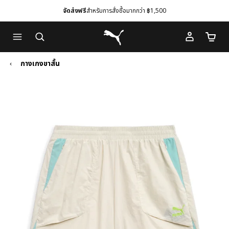
จัดส่งฟรี
สำหรับการสั่งซื้อมากกว่า ฿1,500
Skip
Skip
Puma โฮม
to
to
จำนวนร
Main
Footer
content
Content
กางเกงขาสั้น