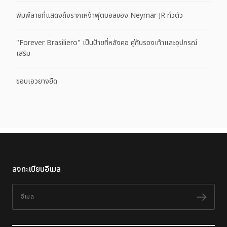
พิมพ์ลายที่แสดงถึงรากเหง้าฟุตบอลของ Neymar JR ทั่วตัว
"Forever Brasiliero" เป็นป้ายที่หลังคอ คู่กับรองเท้าและอุปกรณ์
เสริม
ขอบเอวยางยืด
ลงทะเบียนอีเมล
อีเมล
ติดต