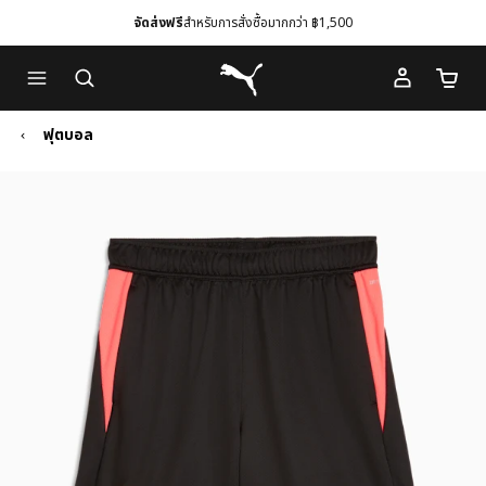
จัดส่งฟรี
สำหรับการสั่งซื้อมากกว่า ฿1,500
Skip
Skip
Puma โฮม
to
to
จำนวนร
Main
Footer
content
Content
ฟุตบอล