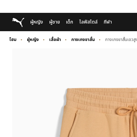
Skip
Skip
Puma โฮม
ผู้หญิง
ผู้ชาย
เด็ก
ไลฟ์สไตล์
กีฬา
to
to
Main
Footer
content
Content
โฮม
ผู้หญิง
เสื้อผ้า
กางเกงขาสั้น
กางเกงขาสั้นเอวสูง