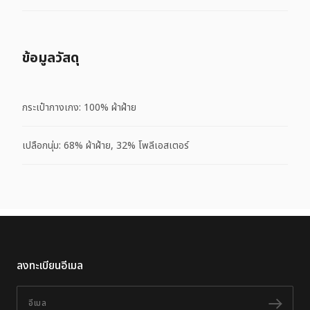
ข้อมูลวัสดุ
กระเป๋ากางเกง: 100% ผ้าฝ้าย
เปลือกนุ่ม: 68% ผ้าฝ้าย, 32% โพลีเอสเตอร์
ลงทะเบียนอีเมล
อีเมล