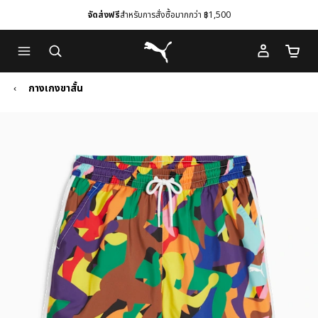
จัดส่งฟรี
สำหรับการสั่งซื้อมากกว่า ฿1,500
Skip
Skip
Puma โฮม
to
to
จำนวนร
Main
Footer
content
Content
กางเกงขาสั้น