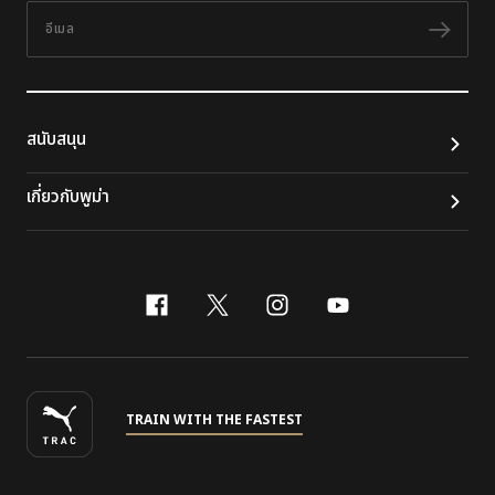
อีเมล
ติดต
สนับสนุน
เกี่ยวกับพูม่า
facebook
x-twitter
instagram
youtube
TRAIN WITH THE FASTEST