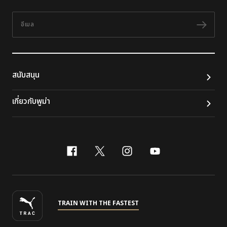
อีเมล
ติดต
สนับสนุน
เกี่ยวกับพูม่า
facebook
x-twitter
instagram
youtube
TRAIN WITH THE FASTEST