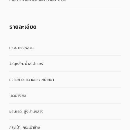
รายละเอียด
ทรง: ทรงหลวม
วัสดุหลัก: ผ้าสเปเซอร์
ความยาว: ความยาวเหนือเข่า
เอวยางยืด
ขอบเอว: สูงปานกลาง
กระเป๋า: กระเป๋าข้าง