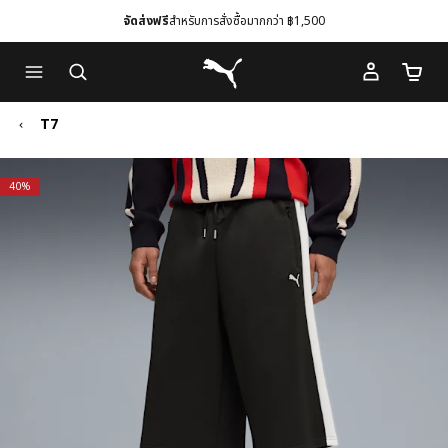
จัดส่งฟรี
สำหรับการสั่งซื้อมากกว่า ฿1,500
Skip
Skip
Puma โฮม
to
to
จำนวนร
Main
Footer
content
Content
T7
40%