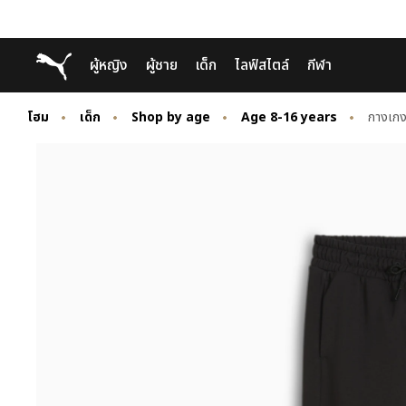
Skip
Skip
Puma โฮม
ผู้หญิง
ผู้ชาย
เด็ก
ไลฟ์สไตล์
กีฬา
to
to
Main
Footer
content
Content
โฮม
เด็ก
Shop by age
Age 8-16 years
กางเก