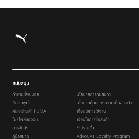
Puma โฮม
สนับสนุน
คำถามที่พบบ่อย
นโยบายการคืนสินค้า
ติดต่อพูม่า
นโยบายคุ้มครองความเป็นส่วนตัว
ค้นหาร้านค้า PUMA
เงื่อนไขการใช้งาน
โปรไฟล์ของฉัน
เงื่อนไขการซื้อสินค้า
การจัดส่ง
*โปรโมชั่น
คู่มือขนาด
AdvoCAT Loyalty Program