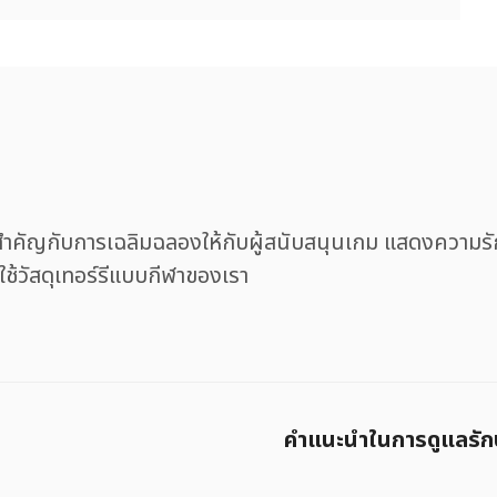
ญกับการเฉลิมฉลองให้กับผู้สนับสนุนเกม แสดงความรักข
ช้วัสดุเทอร์รีแบบกีฬาของเรา
คําแนะนําในการดูแลรั