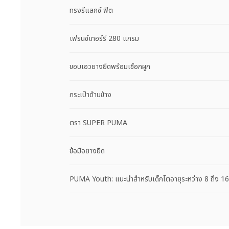
ทรงรีแลกซ์ ฟิต
เฟรนช์เทอร์รี 280 แกรม
ขอบเอวยางยืดพร้อมเชือกผูก
กระเป๋าด้านข้าง
ตรา SUPER PUMA
ข้อมือยางยืด
PUMA Youth: แนะนำสำหรับเด็กโตอายุระหว่าง 8 ถึง 16 