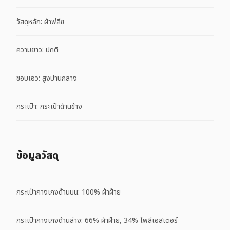
วัสดุหลัก: ผ้าฟลีซ
ความยาว: ปกติ
ขอบเอว: สูงปานกลาง
กระเป๋า: กระเป๋าด้านข้าง
ข้อมูลวัสดุ
กระเป๋ากางเกงด้านบน: 100% ผ้าฝ้าย
กระเป๋ากางเกงด้านล่าง: 66% ผ้าฝ้าย, 34% โพลีเอสเตอร์