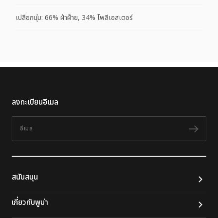
เปลือกนุ่ม: 66% ผ้าฝ้าย, 34% โพลีเอสเตอร์
ลงทะเบียนอีเมล
อีเมล
ติดต
สนับสนุน
เกี่ยวกับพูม่า