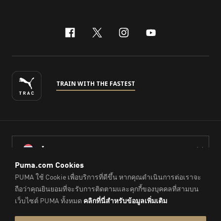
facebook
x-twitter
instagram
youtube
TRAIN WITH THE FASTEST
ไทย
© PUMA Sports (Thailand) Co., Ltd.,
2026
. All Rights Reserved.
Company Reg. No. 0105564148338
Imprint & Legal Data