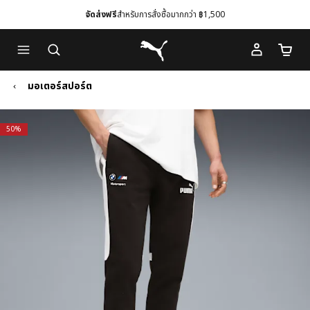
จัดส่งฟรี
สำหรับการสั่งซื้อมากกว่า ฿1,500
Skip
Skip
Puma โฮม
to
to
จำนวนร
Main
Footer
content
Content
มอเตอร์สปอร์ต
50%