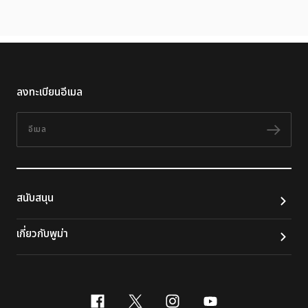
ลงทะเบียนอีเมล
อีเมล
ติดต
สนับสนุน
เกี่ยวกับพูม่า
facebook
x-twitter
instagram
youtube