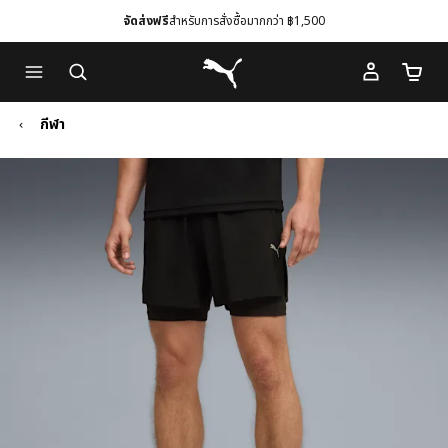
จัดส่งฟรี
สำหรับการสั่งซื้อมากกว่า ฿1,500
Skip
Skip
Puma โฮม
to
to
จำนวนร
Main
Footer
content
Content
กีฬา