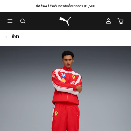
จัดส่งฟรี
สำหรับการสั่งซื้อมากกว่า ฿1,500
Skip
Skip
Puma โฮม
to
to
จำนวนร
Main
Footer
content
Content
กีฬา