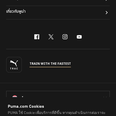
เกี่ยวกับพูม่า
facebook
x-twitter
instagram
youtube
TRAIN WITH THE FASTEST
ไทย
© PUMA Sports (Thailand) Co., Ltd.,
2026
. All Rights Reserved.