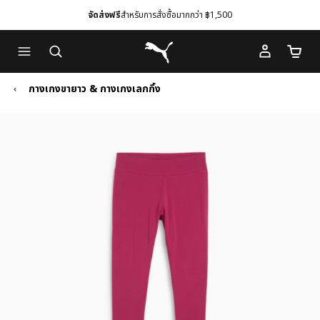
จัดส่งฟรี
สำหรับการสั่งซื้อมากกว่า ฿1,500
Skip
Skip
Puma โฮม
to
to
จำนวนร
Main
Footer
content
Content
กางเกงขายาว & กางเกงเลกกิ้ง