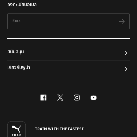
ลงทะเบียนอีเมล
อีเมล
ติดต
สนับสนุน
เกี่ยวกับพูม่า
facebook
x-twitter
instagram
youtube
TRAIN WITH THE FASTEST