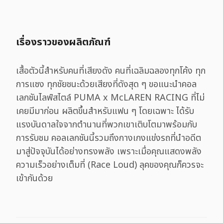
เรื่องราวของผลิตภัณฑ์
เสื้อตัวนี้สำหรับคนที่เสียงดัง คนที่เฉลิมฉลองทุกโค้ง ทุก
การแซง ทุกชัยชนะด้วยเสียงที่ดังสุด ๆ ขอแนะนำคอล
เลกชันไลฟ์สไตล์ PUMA x McLAREN RACING ที่ไม่
เคยมีมาก่อน ผลิตขึ้นสำหรับแฟน ๆ โดยเฉพาะ ได้รับ
แรงบันดาลใจจากตำนานที่พวกเขาเติบโตมาพร้อมกับ
การรับชม คอลเลกชันนี้รวมถึงกางเกงแข่งรถที่นำอดีต
มาสู่ปัจจุบันได้อย่างทรงพลัง เพราะเมื่อคุณแสดงพลัง
ความเร็วอย่างเต็มที่ (Race Loud) ลุคของคุณก็ควรจะ
เข้ากันด้วย