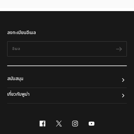
ลงทะเบียนอีเมล
อีเมล
ติดต
สนับสนุน
เกี่ยวกับพูม่า
facebook
x-twitter
instagram
youtube