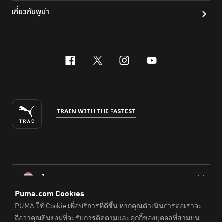
เกี่ยวกับพูม่า
facebook
x-twitter
instagram
youtube
TRAIN WITH THE FASTEST
ไทย
© PUMA Sports (Thailand) Co., Ltd.,
2026
. All Rights Reserved.
Company Reg. No. 0105564148338