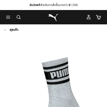
จัดส่งฟรี
สำหรับการสั่งซื้อมากกว่า ฿1,500
Skip
Skip
Puma โฮม
to
to
จำนวนร
Main
Footer
content
Content
ถุงเท้า