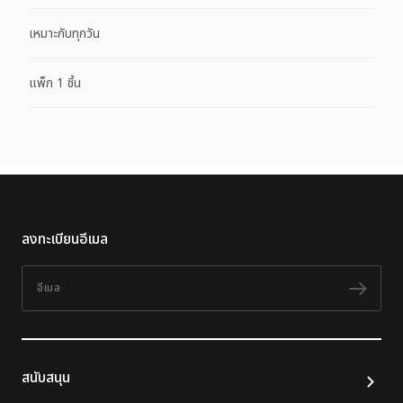
เหมาะกับทุกวัน
แพ็ก 1 ชิ้น
ลงทะเบียนอีเมล
อีเมล
ติดต
สนับสนุน