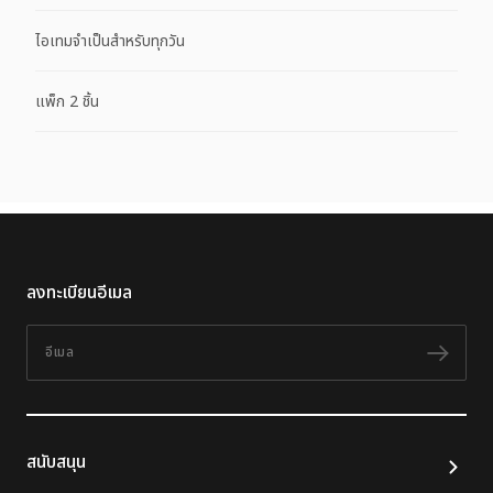
ไอเทมจำเป็นสำหรับทุกวัน
แพ็ก 2 ชิ้น
ลงทะเบียนอีเมล
อีเมล
ติดต
สนับสนุน