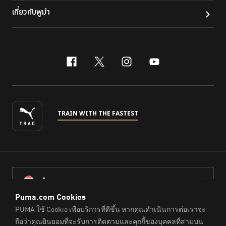
เกี่ยวกับพูม่า
facebook
x-twitter
instagram
youtube
TRAIN WITH THE FASTEST
ไทย
© PUMA Sports (Thailand) Co., Ltd.,
2026
. All Rights Reserved.
Company Reg. No. 0105564148338