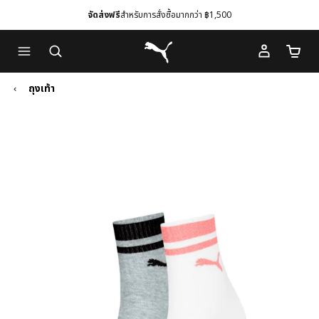
จัดส่งฟรี
สำหรับการสั่งซื้อมากกว่า ฿1,500
Skip
Skip
Puma โฮม
to
to
จำนวนร
Main
Footer
content
Content
ถุงเท้า