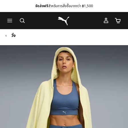
จัดส่งฟรี
สำหรับการสั่งซื้อมากกว่า ฿1,500
Skip
Skip
Puma โฮม
to
to
จำนวนร
Main
Footer
content
Content
วิ่ง