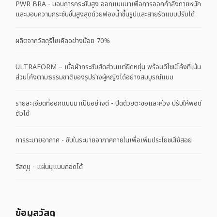
PWR BRA - มอบการกระชับสูง ออกแบบมาเพื่อการออกกำลังกายหนัก
และมอบความกระชับขั้นสูงสุดด้วยฟองน้ำขึ้นรูปและสายรัดแบบปรับได้
ผลิตจากวัสดุรีไซเคิลอย่างน้อย 70%
ULTRAFORM – เนื้อผ้ากระชับสัดส่วนแต่ยืดหยุ่น พร้อมดีไซน์โค้งที่เน้น
ส่วนโค้งตามธรรมชาติของรูปร่างผู้หญิงได้อย่างสมบูรณ์แบบ
รายละเอียดที่ออกแบบมาเป็นอย่างดี - ปิดด้วยตะขอและห่วง ปรับให้พอดี
ตัวได้
การระบายอากาศ - ซับในระบายอากาศภายในเพื่อเพิ่มประโยชน์ใช้สอย
วัสดุบุ - แผ่นบุแบบถอดได้
ข้อมูลวัสดุ