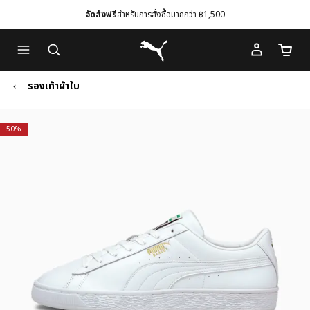
จัดส่งฟรี
สำหรับการสั่งซื้อมากกว่า ฿1,500
Skip
Skip
Puma โฮม
to
to
จำนวนร
Main
Footer
content
Content
รองเท้าผ้าใบ
50%