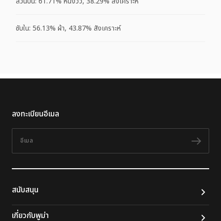
ส่วนบน: 61.71% หนังวัว, 38.29% สังเคราะห์
ซับใน: 56.13% ผ้า, 43.87% สังเคราะห์
ลงทะเบียนอีเมล
อีเมล
ติดต
สนับสนุน
เกี่ยวกับพูม่า