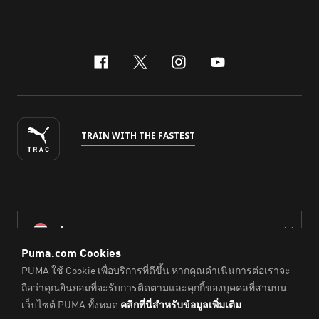
facebook
x-twitter
instagram
youtube
TRAIN WITH THE FASTEST
ไทย
© PUMA Sports (Thailand) Co., Ltd.,
2026
. All Rights Reserved.
Company Reg. No. 0105564148338
Imprint & Legal Data