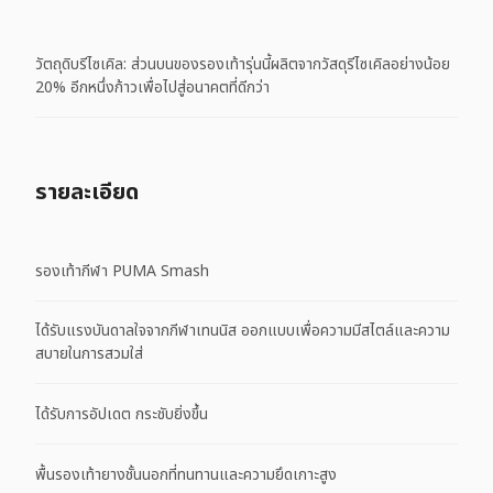
วัตถุดิบรีไซเคิล: ส่วนบนของรองเท้ารุ่นนี้ผลิตจากวัสดุรีไซเคิลอย่างน้อย
20% อีกหนึ่งก้าวเพื่อไปสู่อนาคตที่ดีกว่า
รายละเอียด
รองเท้ากีฬา PUMA Smash
ได้รับแรงบันดาลใจจากกีฬาเทนนิส ออกแบบเพื่อความมีสไตล์และความ
สบายในการสวมใส่
ได้รับการอัปเดต กระชับยิ่งขึ้น
พื้นรองเท้ายางชั้นนอกที่ทนทานและความยึดเกาะสูง