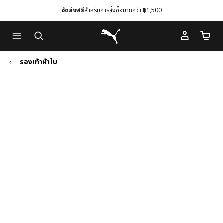
จัดส่งฟรี
สำหรับการสั่งซื้อมากกว่า ฿1,500
Skip
Skip
Puma โฮม
to
to
จำนวนร
Main
Footer
content
Content
รองเท้าผ้าใบ