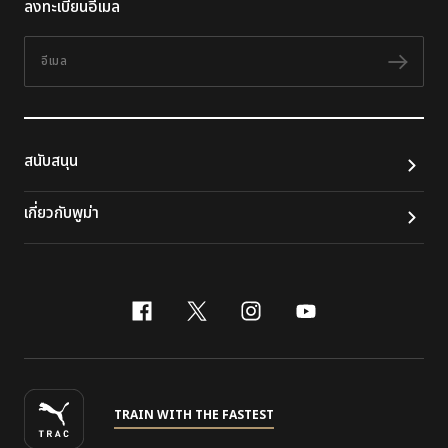
ลงทะเบียนอีเมล
อีเมล
ติดต
สนับสนุน
เกี่ยวกับพูม่า
facebook
x-twitter
instagram
youtube
TRAIN WITH THE FASTEST