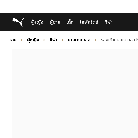
Skip
Skip
Puma โฮม
ผู้หญิง
ผู้ชาย
เด็ก
ไลฟ์สไตล์
กีฬา
to
to
Main
Footer
content
Content
โฮม
ผู้หญิง
กีฬา
บาสเกตบอล
รองเท้าบาสเกตบอล