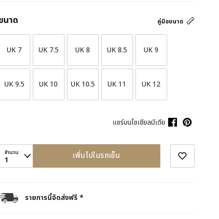
ขนาด
คู่มือขนาด
UK 7
UK 7.5
UK 8
UK 8.5
UK 9
UK 9.5
UK 10
UK 10.5
UK 11
UK 12
แชร์บนโซเชียลมีเดีย
จำนวน
เพิ่มไปในรถเข็น
1
รายการนี้จัดส่งฟรี *