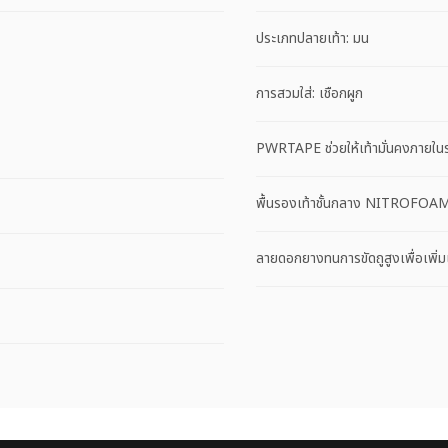
ประเภทปลายเท้า: มน
การสวมใส่: เชือกผูก
PWRTAPE ช่วยให้เท้ามั่นคงภายในร
พื้นรองเท้าชั้นกลาง NITROFOAM™
ลายดอกยางทนการขัดถูสูงเพื่อเพิ่