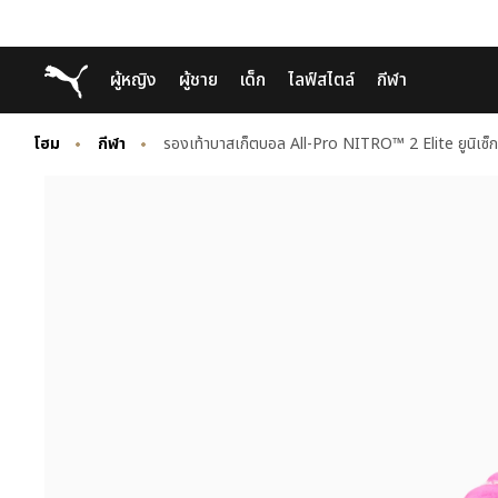
Skip
Skip
Puma โฮม
ผู้หญิง
ผู้ชาย
เด็ก
ไลฟ์สไตล์
กีฬา
to
to
Main
Footer
content
Content
โฮม
กีฬา
รองเท้าบาสเก็ตบอล All-Pro NITRO™ 2 Elite ยูนิเซ็ก