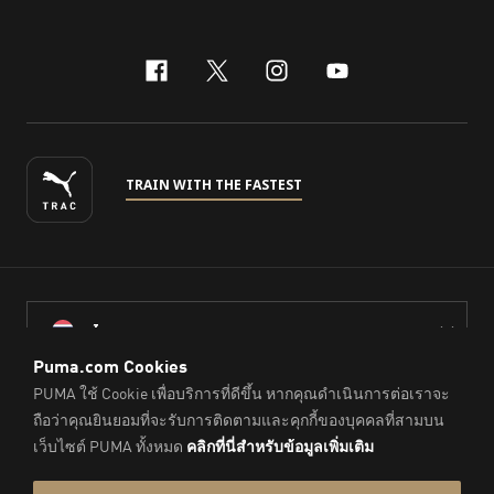
facebook
x-twitter
instagram
youtube
TRAIN WITH THE FASTEST
ไทย
© PUMA Sports (Thailand) Co., Ltd.,
2026
. All Rights Reserved.
Company Reg. No. 0105564148338
Imprint & Legal Data