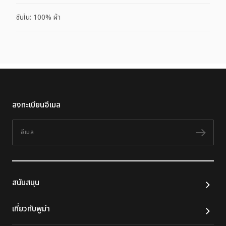
ซับใน: 100% ผ้า
ลงทะเบียนอีเมล
อีเมล
ติดต
สนับสนุน
เกี่ยวกับพูม่า