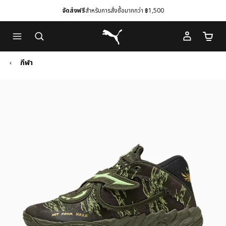
จัดส่งฟรี
สำหรับการสั่งซื้อมากกว่า ฿1,500
Skip
Skip
Puma โฮม
to
to
จำนวนร
Main
Footer
content
Content
กีฬา