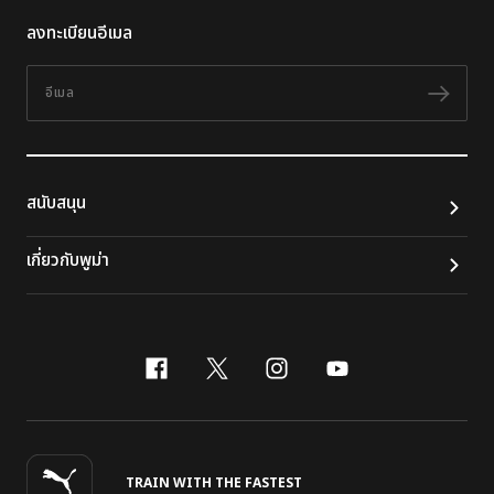
ลงทะเบียนอีเมล
อีเมล
ติดต
สนับสนุน
เกี่ยวกับพูม่า
facebook
x-twitter
instagram
youtube
TRAIN WITH THE FASTEST