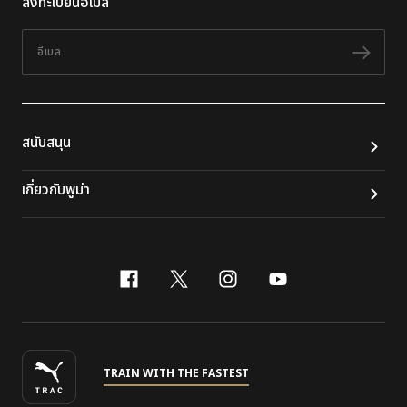
ลงทะเบียนอีเมล
อีเมล
ติดต
สนับสนุน
เกี่ยวกับพูม่า
facebook
x-twitter
instagram
youtube
TRAIN WITH THE FASTEST