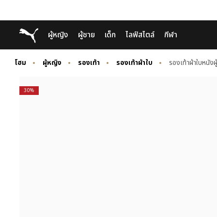
Skip
Skip
Puma โฮม
ผู้หญิง
ผู้ชาย
เด็ก
ไลฟ์สไตล์
กีฬา
to
to
Main
Footer
content
Content
โฮม
ผู้หญิง
รองเท้า
รองเท้าผ้าใบ
รองเท้าผ้าใบหนังผ
30%