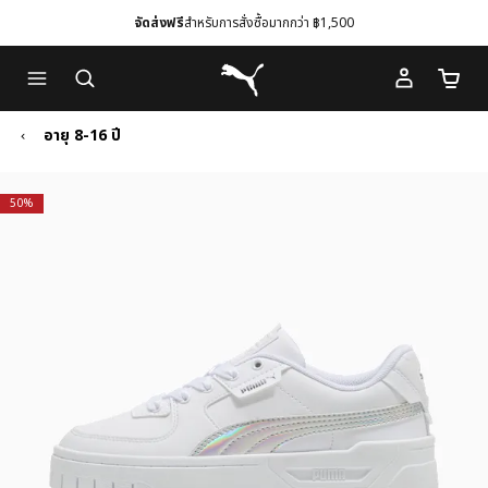
จัดส่งฟรี
สำหรับการสั่งซื้อมากกว่า ฿1,500
Skip
Skip
Puma โฮม
to
to
จำนวนร
Main
Footer
content
Content
อายุ 8-16 ปี
50%