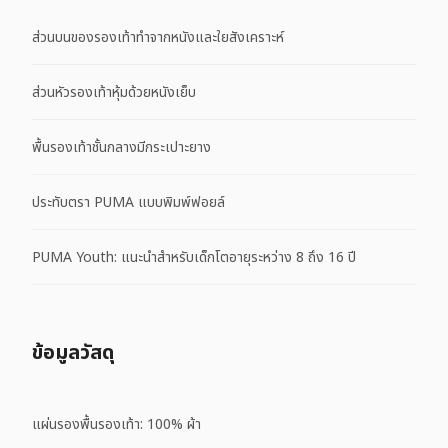
ส่วนบนของรองเท้าทำจากหนังและใยสังเคราะห์
ส่วนหัวรองเท้าหุ้มด้วยหนังเย็บ
พื้นรองเท้าชั้นกลางมีกระเปาะยาง
ประทับตรา PUMA แบบพิมพ์ฟอยล์
PUMA Youth: แนะนำสำหรับเด็กโตอายุระหว่าง 8 ถึง 16 ปี
ข้อมูลวัสดุ
แผ่นรองพื้นรองเท้า: 100% ผ้า