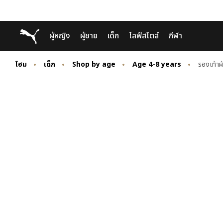
Skip
Skip
Puma โฮม
ผู้หญิง
ผู้ชาย
เด็ก
ไลฟ์สไตล์
กีฬา
to
to
Main
Footer
content
Content
โฮม
เด็ก
Shop by age
Age 4-8 years
รองเท้าผ