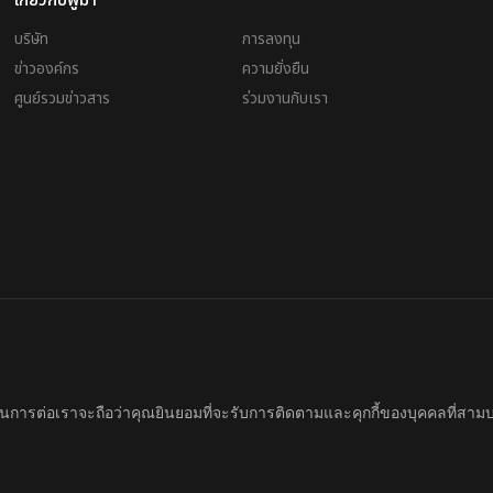
เกี่ยวกับพูม่า
บริษัท
การลงทุน
ข่าวองค์กร
ความยั่งยืน
ศูนย์รวมข่าวสาร
ร่วมงานกับเรา
d. Company Reg. No. 0105564148338
Imprint & Legal Data