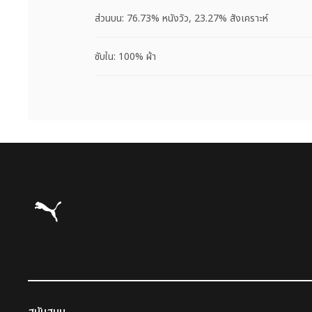
ส่วนบน: 76.73% หนังวัว, 23.27% สังเคราะห์
ซับใน: 100% ผ้า
Puma โฮม