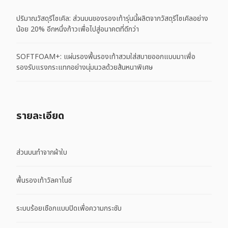
ปริมาณวัสดุรีไซเคิล: ส่วนบนของรองเท้ารุ่นนี้ผลิตจากวัสดุรีไซเคิลอย่าง
น้อย 20% อีกหนึ่งก้าวเพื่อไปสู่อนาคตที่ดีกว่า
SOFTFOAM+: แผ่นรองพื้นรองเท้าสวมใส่สบายออกแบบมาเพื่อ
รองรับแรงกระแทกอย่างนุ่มนวลด้วยส้นหนาพิเศษ
รายละเอียด
ส่วนบนทำจากผ้าใบ
พื้นรองเท้าวัลคาไนซ์
ระบบร้อยเชือกแบบปิดเพื่อความกระชับ