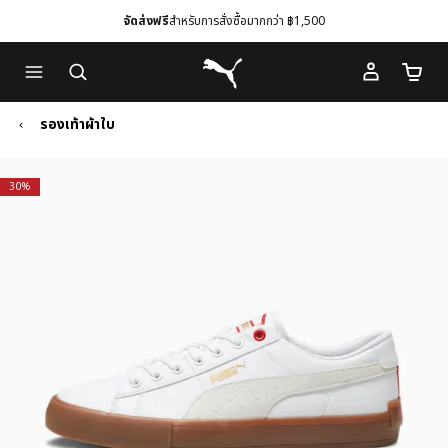
จัดส่งฟรี
สำหรับการสั่งซื้อมากกว่า ฿1,500
Skip
Skip
Puma โฮม
to
to
จำนวนร
Main
Footer
content
Content
รองเท้าผ้าใบ
30%