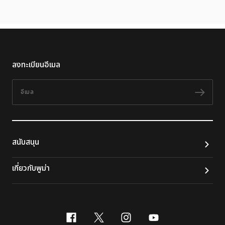
ลงทะเบียนอีเมล
อีเมล
ติดต
สนับสนุน
เกี่ยวกับพูม่า
facebook
x-twitter
instagram
youtube