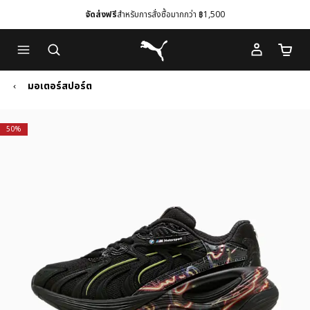
จัดส่งฟรี
สำหรับการสั่งซื้อมากกว่า ฿1,500
Skip
Skip
Puma โฮม
to
to
จำนวนร
Main
Footer
content
Content
มอเตอร์สปอร์ต
50%