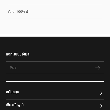
ซับใน: 100% ผ้า
ลงทะเบียนอีเมล
อีเมล
ติดต
สนับสนุน
เกี่ยวกับพูม่า