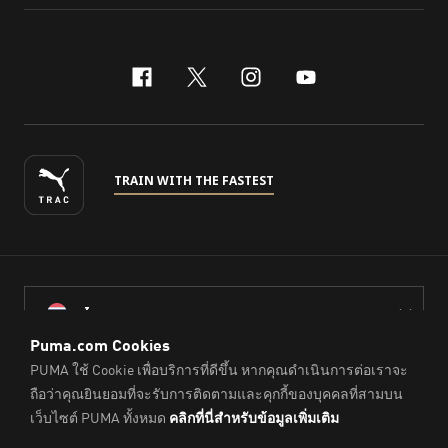
facebook
x-twitter
instagram
youtube
TRAIN WITH THE FASTEST
ไทย
© PUMA Sports (Thailand) Co., Ltd.,
2026
. All Rights Reserved.
Company Reg. No. 0105564148338
Imprint & Legal Data