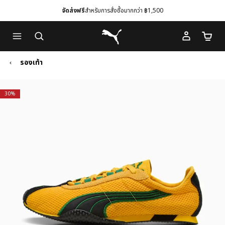
จัดส่งฟรี
สำหรับการสั่งซื้อมากกว่า ฿1,500
Skip
Skip
Puma โฮม
to
to
จำนวนร
Main
Footer
content
Content
รองเท้า
30%