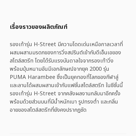
เรื่องราวของผลิตภัณฑ์
รองเท้ารุ่น H-Street มีความโดดเด่นเหนือกาลเวลาที่
ผสมผสานมรดกของการวิ่งสปรินต์เข้ากับดีเอ็นเอของ
สไตล์สตรีท โดยได้รับแรงบันดาลใจจากรองเท้าวิ่ง
พร้อมปุ่มหนามอันมีเอกลักษณ์จากยุค 2000 รุ่น
PUMA Harambee ซึ่งเป็นยุคทองที่โลกของกีฬาลู่
และลานได้ผสมผสานเข้ากับแฟชั่นสไตล์สตรีท ในซีซั่นนี้
รองเท้ารุ่น H-Street จากคลังผลงานกลับมาอีกครั้ง
พร้อมด้วยส่วนบนที่มีน้ำหนักเบา รูปทรงต่ำ และกลิ่น
อายของสไตล์สตรีทที่ยังคงปรากฎชัด