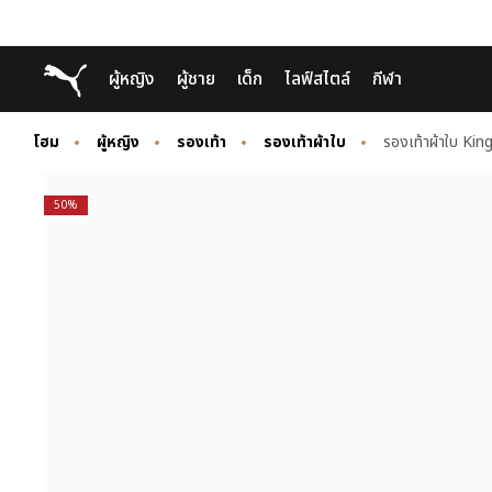
Skip
Skip
Puma โฮม
ผู้หญิง
ผู้ชาย
เด็ก
ไลฟ์สไตล์
กีฬา
to
to
Main
Footer
content
Content
โฮม
ผู้หญิง
รองเท้า
รองเท้าผ้าใบ
รองเท้าผ้าใบ Kin
50%