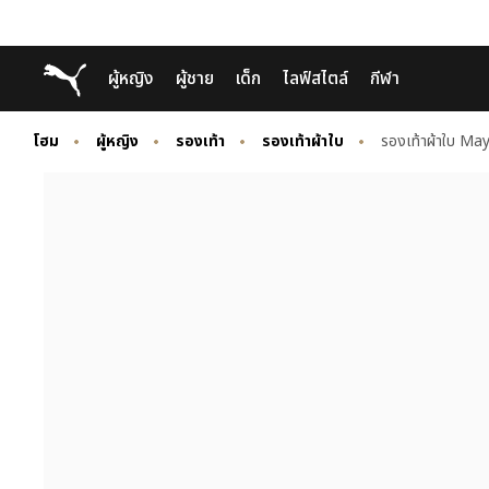
Skip
Skip
Puma โฮม
ผู้หญิง
ผู้ชาย
เด็ก
ไลฟ์สไตล์
กีฬา
to
to
Main
Footer
content
Content
โฮม
ผู้หญิง
รองเท้า
รองเท้าผ้าใบ
รองเท้าผ้าใบ May