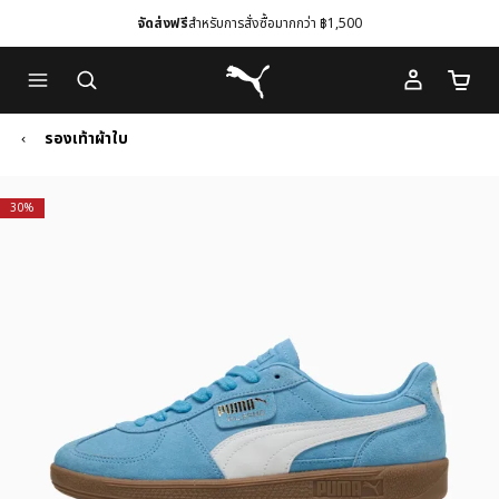
จัดส่งฟรี
สำหรับการสั่งซื้อมากกว่า ฿1,500
Skip
Skip
Puma โฮม
to
to
จำนวนร
Main
Footer
content
Content
รองเท้าผ้าใบ
30%